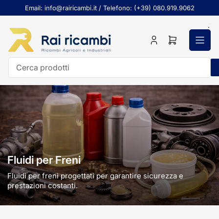
Passa
Email: info@rairicambi.it / Telefono: (+39) 080.919.9062
al
contenuto
Accedi
Apri
il
mini
carrello
Cerca
prodotti
Fluidi per Freni
Fluidi per freni progettati per garantire sicurezza e
prestazioni costanti.