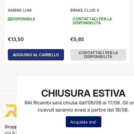
AMBRA LHM
BRAKE FLUID 4
DISPONIBILE
CONTATTACI PER LA
DISPONIBILITÀ
€13,50
€5,85
Prezzo
Prezzo
standard
standard
CONTATTACI PER LA
AGGIUNGI AL CARRELLO
DISPONIBILITÀ
CHIUSURA ESTIVA
RAI Ricambi sarà chiusa dall’08/08 al 17/08. Gli or
ricevuti saranno evasi a partire dal 18/08.
Acquista ora!
Gruppo Rai ricambi
Via P.L. Nervi, 66