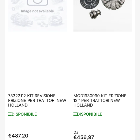
73322112 KIT REVISIONE
MOD1930990 KIT FRIZIONE
FRIZIONE PER TRATTORI NEW
12'' PER TRATTORI NEW
HOLLAND
HOLLAND
DISPONIBILE
DISPONIBILE
Prezzo
Da
€487,20
Prezzo
€456,97
standard