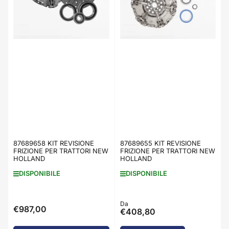
87689658 KIT REVISIONE
87689655 KIT REVISIONE
FRIZIONE PER TRATTORI NEW
FRIZIONE PER TRATTORI NEW
HOLLAND
HOLLAND
DISPONIBILE
DISPONIBILE
Prezzo
Da
€987,00
Prezzo
€408,80
standard
standard