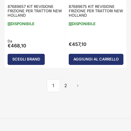
87689657 KIT REVISIONE
87689675 KIT REVISIONE
FRIZIONE PER TRATTORI NEW
FRIZIONE PER TRATTORI NEW
HOLLAND
HOLLAND
DISPONIBILE
DISPONIBILE
Prezzo
Da
€457,10
Prezzo
€468,10
standard
standard
SCEGLI BRAND
AGGIUNGI AL CARRELLO
1
2