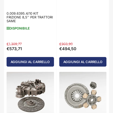
0.009.6395.4/10 KIT
FRIZIONE 8,5'' PER TRATTORI
SAME
DISPONIBILE
Prezzo
Prezzo
Prezzo
Prezzo
€1.309,77
€903,90
€573,71
€494,50
standard
di
standard
di
vendita
vendita
AGGIUNGI AL CARRELLO
AGGIUNGI AL CARRELLO