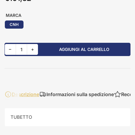
standard
MARCA
CNH
Riduci quantità per 84201628
Aumenta quantità per 84201628
−
+
AGGIUNGI AL CARRELLO
Quantità
Descrizione
Informazioni sulla spedizione
Recen
TUBETTO