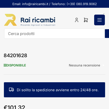
Passa
Email: info@rairicambi.it / Telefono: (+39) 080.919.9062
al
contenuto
Accedi
Apri
il
mini
carrello
Cerca
prodotti
84201628
Nessuna recensione
DISPONIBILE
Di solito la spedizione avviene entro 24/48 ore.
€101,32
Prezzo