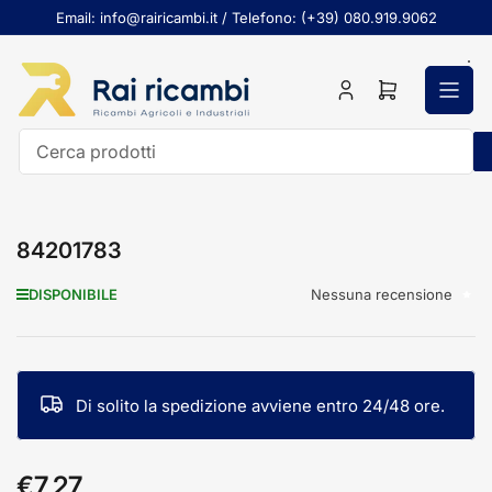
Passa
Email: info@rairicambi.it / Telefono: (+39) 080.919.9062
al
contenuto
Accedi
Apri
il
mini
carrello
Cerca
prodotti
84201783
Nessuna recensione
DISPONIBILE
Di solito la spedizione avviene entro 24/48 ore.
€7,27
Prezzo