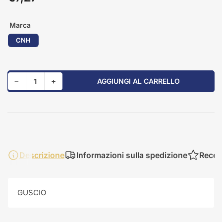
standard
Marca
CNH
Riduci quantità per 84201783
Aumenta quantità per 84201783
−
+
AGGIUNGI AL CARRELLO
Quantità
Descrizione
Informazioni sulla spedizione
Recen
GUSCIO