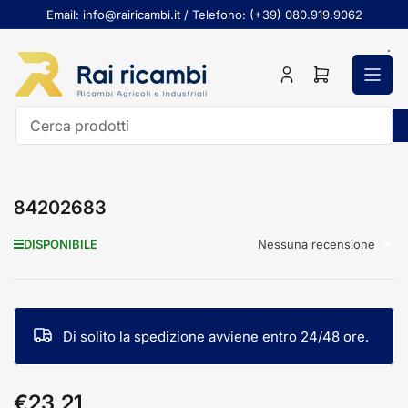
Passa
Email: info@rairicambi.it / Telefono: (+39) 080.919.9062
al
contenuto
Accedi
Apri
il
mini
carrello
Cerca
prodotti
84202683
Nessuna recensione
DISPONIBILE
Di solito la spedizione avviene entro 24/48 ore.
€23,21
Prezzo