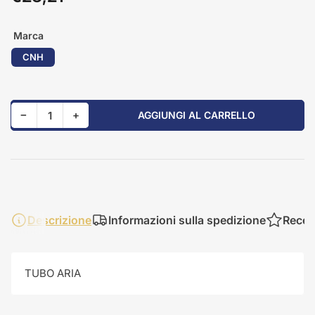
standard
Marca
CNH
Riduci quantità per 84202683
Aumenta quantità per 84202683
−
+
AGGIUNGI AL CARRELLO
Quantità
Descrizione
Informazioni sulla spedizione
Recen
TUBO ARIA