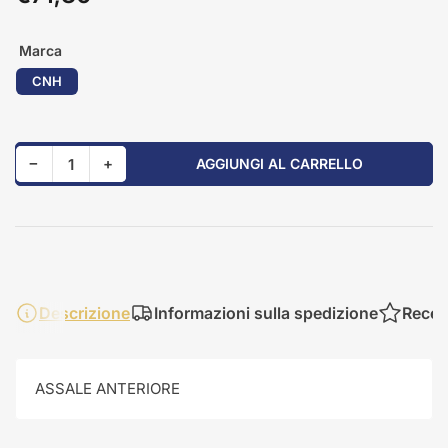
standard
Marca
CNH
Riduci quantità per 84206867
Aumenta quantità per 84206867
−
+
AGGIUNGI AL CARRELLO
Quantità
Descrizione
Informazioni sulla spedizione
Recen
ASSALE ANTERIORE