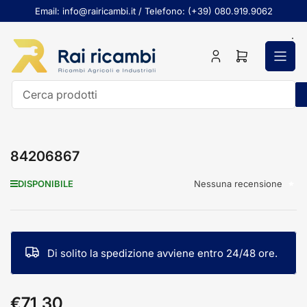
Passa
Email: info@rairicambi.it / Telefono: (+39) 080.919.9062
al
contenuto
Accedi
Apri
il
mini
carrello
Cerca
prodotti
84206867
Nessuna recensione
DISPONIBILE
Di solito la spedizione avviene entro 24/48 ore.
€71,30
Prezzo