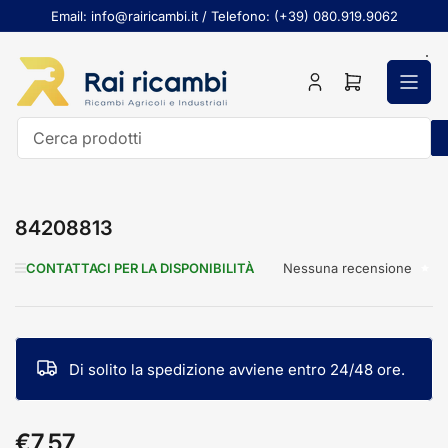
Passa
Email: info@rairicambi.it / Telefono: (+39) 080.919.9062
al
contenuto
Accedi
Apri
il
mini
carrello
Cerca
prodotti
84208813
Nessuna recensione
CONTATTACI PER LA DISPONIBILITÀ
Di solito la spedizione avviene entro 24/48 ore.
€7,57
Prezzo