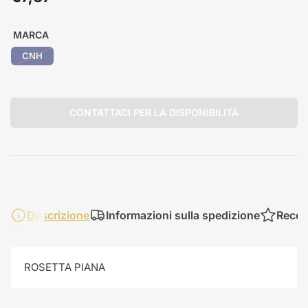
standard
MARCA
CNH
CONTATTACI PER LA DISPONIBILITÀ
Descrizione
Informazioni sulla spedizione
Recen
ROSETTA PIANA