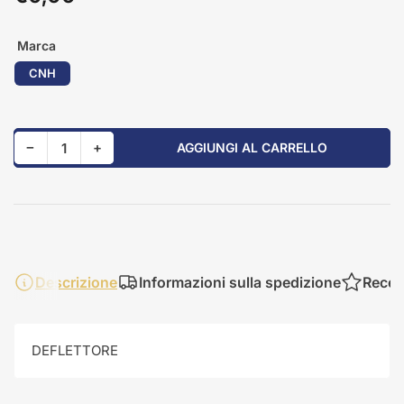
standard
Marca
CNH
Riduci quantità per 84208819
Aumenta quantità per 84208819
−
+
AGGIUNGI AL CARRELLO
Quantità
Descrizione
Informazioni sulla spedizione
Recen
DEFLETTORE