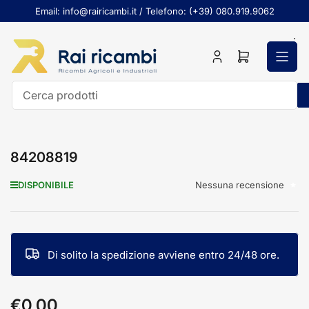
Passa
Email: info@rairicambi.it / Telefono: (+39) 080.919.9062
al
contenuto
Accedi
Apri
il
mini
carrello
Cerca
prodotti
84208819
Nessuna recensione
DISPONIBILE
Di solito la spedizione avviene entro 24/48 ore.
€0,00
Prezzo