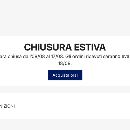
CHIUSURA ESTIVA
tità per 84209920
AGGIUNGI AL CARRELLO
rà chiusa dall’08/08 al 17/08. Gli ordini ricevuti saranno evas
18/08.
Acquista ora!
Informazioni sulla spedizione
Recensioni
NIZIONI