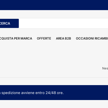
CERCA
ti
CQUISTA PER MARCA
OFFERTE
AREA B2B
OCCASIONI RICAMB
Nes
la spedizione avviene entro 24/48 ore.