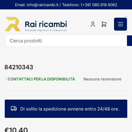
Passa
Email: info@rairicambi.it / Telefono: (+39) 080.919.9062
al
contenuto
Accedi
Apri
il
mini
carrello
Cerca
prodotti
84210343
Nessuna recensione
CONTATTACI PER LA DISPONIBILITÀ
Di solito la spedizione avviene entro 24/48 ore.
€10,40
Prezzo