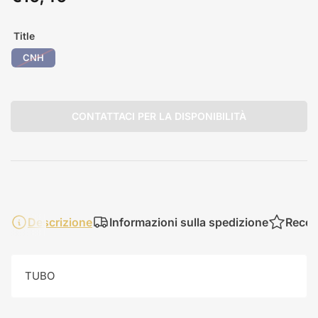
standard
Title
CNH
CONTATTACI PER LA DISPONIBILITÀ
Descrizione
Informazioni sulla spedizione
Recen
TUBO