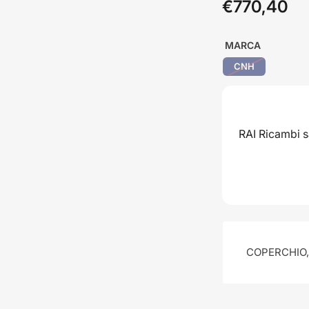
€770,40
Prezzo
standard
MARCA
CNH
CONTATTACI P
RAI Ricambi sa
Descrizione
COPERCHIO