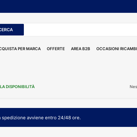
CERCA
ti
CQUISTA PER MARCA
OFFERTE
AREA B2B
OCCASIONI RICAMB
Nes
LA DISPONIBILITÀ
la spedizione avviene entro 24/48 ore.