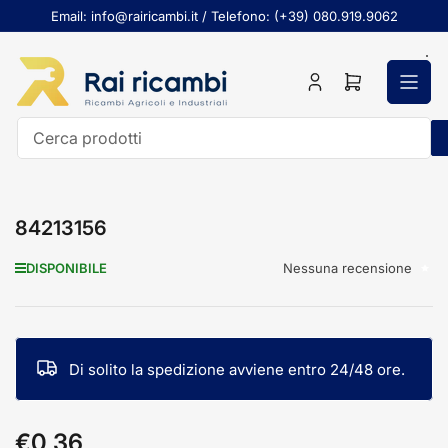
Passa
Email: info@rairicambi.it / Telefono: (+39) 080.919.9062
al
contenuto
Accedi
Apri
il
mini
carrello
Cerca
prodotti
84213156
Nessuna recensione
DISPONIBILE
Di solito la spedizione avviene entro 24/48 ore.
€0,36
Prezzo