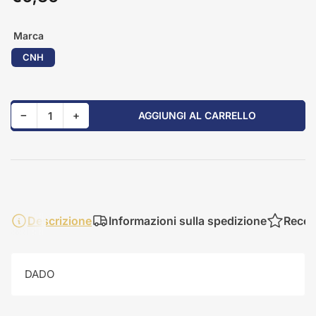
standard
Marca
CNH
Riduci quantità per 84213156
Aumenta quantità per 84213156
−
+
AGGIUNGI AL CARRELLO
Quantità
Descrizione
Informazioni sulla spedizione
Recen
DADO