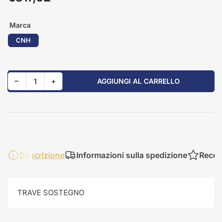
standard
Marca
CNH
Riduci quantità per 84215250
Aumenta quantità per 84215250
−
+
AGGIUNGI AL CARRELLO
Quantità
Descrizione
Informazioni sulla spedizione
Recen
TRAVE SOSTEGNO