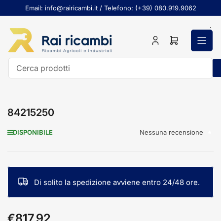
Passa
Email: info@rairicambi.it / Telefono: (+39) 080.919.9062
al
contenuto
Accedi
Apri
il
mini
carrello
Cerca
prodotti
84215250
Nessuna recensione
DISPONIBILE
Di solito la spedizione avviene entro 24/48 ore.
€817,92
Prezzo