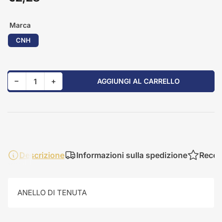
standard
Marca
CNH
Riduci quantità per 84216368
Aumenta quantità per 84216368
−
+
AGGIUNGI AL CARRELLO
Quantità
Descrizione
Informazioni sulla spedizione
Recen
ANELLO DI TENUTA