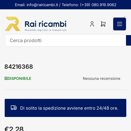
Passa
Email: info@rairicambi.it / Telefono: (+39) 080.919.9062
al
contenuto
Accedi
Apri
il
mini
carrello
Cerca
prodotti
84216368
Nessuna recensione
DISPONIBILE
Di solito la spedizione avviene entro 24/48 ore.
€2,28
Prezzo