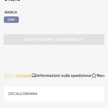
standard
MARCA
CNH
CONTATTACI PER LA DISPONIBILITÀ
Descrizione
Informazioni sulla spedizione
Recen
DECALCOMANIA