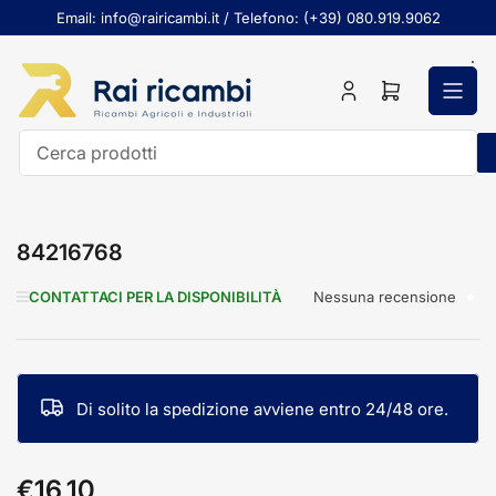
Passa
Email: info@rairicambi.it / Telefono: (+39) 080.919.9062
al
contenuto
Accedi
Apri
il
mini
carrello
Cerca
prodotti
84216768
Nessuna recensione
CONTATTACI PER LA DISPONIBILITÀ
Di solito la spedizione avviene entro 24/48 ore.
€16,10
Prezzo