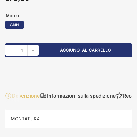
standard
Marca
CNH
Riduci quantità per 84217065
Aumenta quantità per 84217065
−
+
AGGIUNGI AL CARRELLO
Quantità
Descrizione
Informazioni sulla spedizione
Recen
MONTATURA