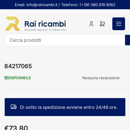
Passa
Email: info@rairicambi.it / Telefono: (+39) 080.919.9062
al
contenuto
Accedi
Apri
il
mini
carrello
Cerca
prodotti
84217065
Nessuna recensione
DISPONIBILE
Di solito la spedizione avviene entro 24/48 ore.
€73,80
Prezzo