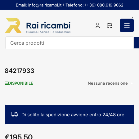
Passa
Email: info@rairicambi.it / Telefono: (+39) 080.919.9062
al
contenuto
Accedi
Apri
il
mini
carrello
Cerca
prodotti
84217933
Nessuna recensione
DISPONIBILE
Di solito la spedizione avviene entro 24/48 ore.
€195,50
Prezzo