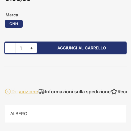
standard
Marca
CNH
Riduci quantità per 84217933
Aumenta quantità per 84217933
−
+
AGGIUNGI AL CARRELLO
Quantità
Descrizione
Informazioni sulla spedizione
Recen
ALBERO