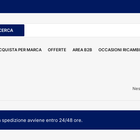
CERCA
ti
CQUISTA PER MARCA
OFFERTE
AREA B2B
OCCASIONI RICAMB
Nes
la spedizione avviene entro 24/48 ore.