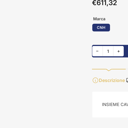
€611,32
Prezzo
standard
Marca
CNH
Riduci quantità per 84218557
Aumenta quant
−
+
Quantità
Descrizione
INSIEME CAV