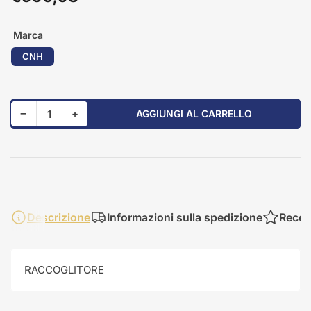
standard
Marca
CNH
Riduci quantità per 84230890
Aumenta quantità per 84230890
−
+
AGGIUNGI AL CARRELLO
Quantità
Descrizione
Informazioni sulla spedizione
Recen
RACCOGLITORE