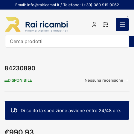
Passa
Email: info@rairicambi.it / Telefono: (+39) 080.919.9062
al
contenuto
Accedi
Apri
il
mini
carrello
Cerca
prodotti
84230890
Nessuna recensione
DISPONIBILE
Di solito la spedizione avviene entro 24/48 ore.
€990,93
Prezzo