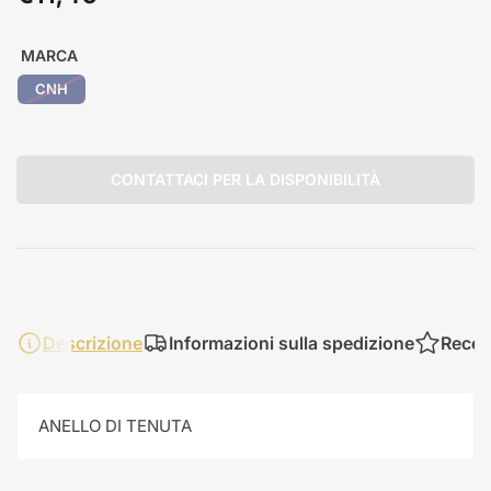
standard
MARCA
CNH
CONTATTACI PER LA DISPONIBILITÀ
Descrizione
Informazioni sulla spedizione
Recen
ANELLO DI TENUTA