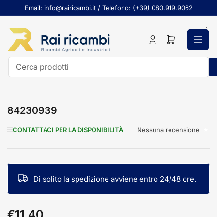
Passa
Email: info@rairicambi.it / Telefono: (+39) 080.919.9062
al
contenuto
Accedi
Apri
il
mini
carrello
Cerca
prodotti
84230939
Nessuna recensione
CONTATTACI PER LA DISPONIBILITÀ
Di solito la spedizione avviene entro 24/48 ore.
€11,40
Prezzo