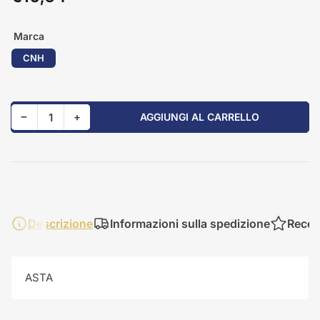
standard
Marca
CNH
Riduci quantità per 84231915
Aumenta quantità per 84231915
−
+
AGGIUNGI AL CARRELLO
Quantità
Descrizione
Informazioni sulla spedizione
Recen
ASTA