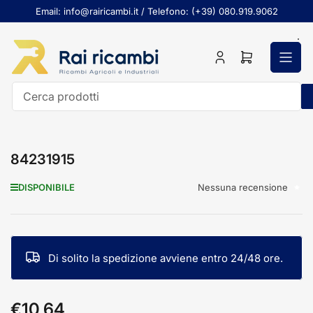
Passa
Email: info@rairicambi.it / Telefono: (+39) 080.919.9062
al
contenuto
Accedi
Apri
il
mini
carrello
Cerca
prodotti
84231915
Nessuna recensione
DISPONIBILE
Di solito la spedizione avviene entro 24/48 ore.
€10,64
Prezzo