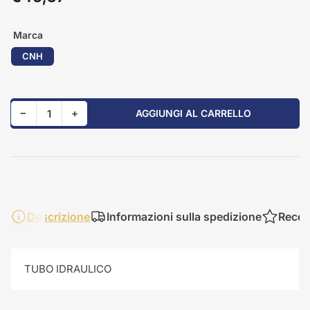
standard
Marca
CNH
Riduci quantità per 84231916
Aumenta quantità per 84231916
−
+
AGGIUNGI AL CARRELLO
Quantità
Descrizione
Informazioni sulla spedizione
Recen
TUBO IDRAULICO