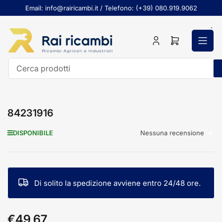
Passa
Email: info@rairicambi.it / Telefono: (+39) 080.919.9062
al
contenuto
Accedi
Apri
il
mini
carrello
Cerca
prodotti
84231916
Nessuna recensione
DISPONIBILE
Di solito la spedizione avviene entro 24/48 ore.
€49,67
Prezzo