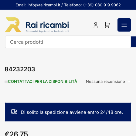
Passa
Email: info@rairicambi.it / Telefono: (+39) 080.919.9062
al
contenuto
Accedi
Apri
il
mini
carrello
Cerca
prodotti
84232203
Nessuna recensione
CONTATTACI PER LA DISPONIBILITÀ
Di solito la spedizione avviene entro 24/48 ore.
€26,75
Prezzo