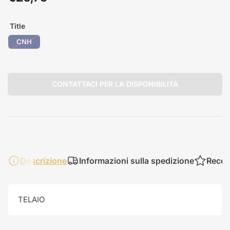
standard
Title
CNH
CONTATTACI PER LA DISPONIBILITÀ
Descrizione
Informazioni sulla spedizione
Recen
TELAIO