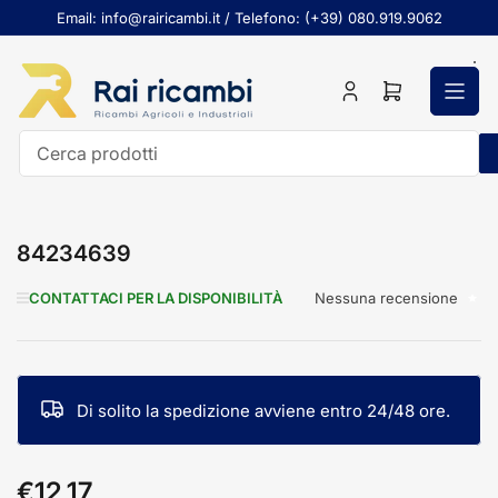
Passa
Email: info@rairicambi.it / Telefono: (+39) 080.919.9062
al
contenuto
Accedi
Apri
il
mini
carrello
Cerca
prodotti
84234639
Nessuna recensione
CONTATTACI PER LA DISPONIBILITÀ
Di solito la spedizione avviene entro 24/48 ore.
€12,17
Prezzo