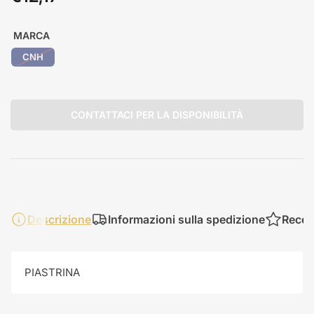
standard
MARCA
CNH
CONTATTACI PER LA DISPONIBILITÀ
Descrizione
Informazioni sulla spedizione
Recen
PIASTRINA