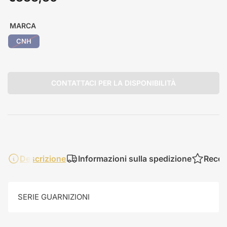
standard
MARCA
CNH
CONTATTACI PER LA DISPONIBILITÀ
Descrizione
Informazioni sulla spedizione
Recen
SERIE GUARNIZIONI