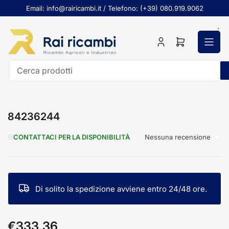
Passa
Email: info@rairicambi.it / Telefono: (+39) 080.919.9062
al
contenuto
Accedi
Apri
il
mini
carrello
Cerca
prodotti
84236244
Nessuna recensione
CONTATTACI PER LA DISPONIBILITÀ
Di solito la spedizione avviene entro 24/48 ore.
€333,36
Prezzo