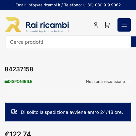
Passa
Email: info@rairicambi.it / Telefono: (+39) 080.919.9062
al
contenuto
Accedi
Apri
il
mini
carrello
Cerca
prodotti
84237158
Nessuna recensione
DISPONIBILE
Di solito la spedizione avviene entro 24/48 ore.
€122,74
Prezzo