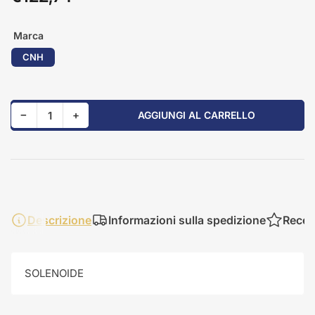
standard
Marca
CNH
Riduci quantità per 84237158
Aumenta quantità per 84237158
−
+
AGGIUNGI AL CARRELLO
Quantità
Descrizione
Informazioni sulla spedizione
Recen
SOLENOIDE