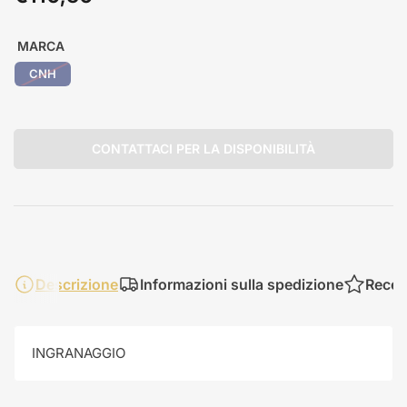
standard
MARCA
CNH
CONTATTACI PER LA DISPONIBILITÀ
Descrizione
Informazioni sulla spedizione
Recen
INGRANAGGIO