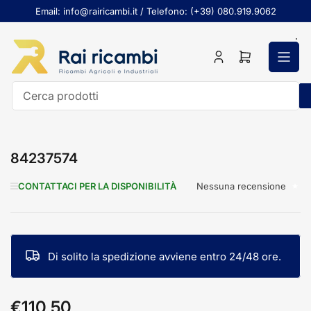
Passa
Email: info@rairicambi.it / Telefono: (+39) 080.919.9062
al
contenuto
Accedi
Apri
il
mini
carrello
Cerca
prodotti
84237574
Nessuna recensione
CONTATTACI PER LA DISPONIBILITÀ
Di solito la spedizione avviene entro 24/48 ore.
€110,50
Prezzo