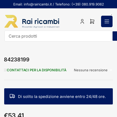
Passa
Email: info@rairicambi.it / Telefono: (+39) 080.919.9062
al
contenuto
Accedi
Apri
il
mini
carrello
Cerca
prodotti
84238199
Nessuna recensione
CONTATTACI PER LA DISPONIBILITÀ
Di solito la spedizione avviene entro 24/48 ore.
€53,41
Prezzo