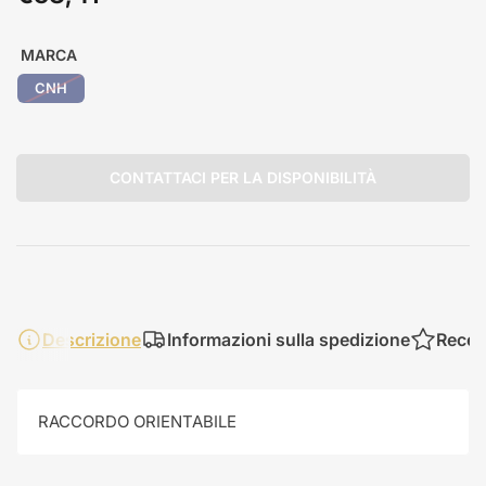
standard
MARCA
CNH
CONTATTACI PER LA DISPONIBILITÀ
Descrizione
Informazioni sulla spedizione
Recen
RACCORDO ORIENTABILE