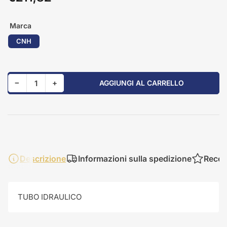
standard
Marca
CNH
Riduci quantità per 84238924
Aumenta quantità per 84238924
−
+
AGGIUNGI AL CARRELLO
Quantità
Descrizione
Informazioni sulla spedizione
Recen
TUBO IDRAULICO