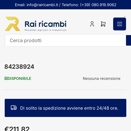
Passa
Email: info@rairicambi.it / Telefono: (+39) 080.919.9062
al
contenuto
Accedi
Apri
il
mini
carrello
Cerca
prodotti
84238924
Nessuna recensione
DISPONIBILE
Di solito la spedizione avviene entro 24/48 ore.
€211,82
Prezzo