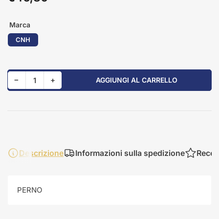
standard
Marca
CNH
Riduci quantità per 84241517
Aumenta quantità per 84241517
−
+
AGGIUNGI AL CARRELLO
Quantità
Descrizione
Informazioni sulla spedizione
Recen
PERNO