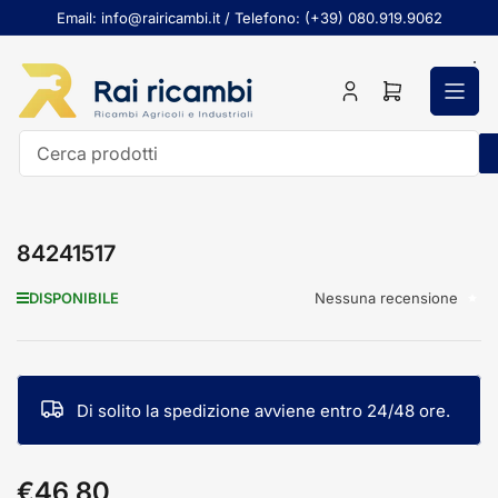
Passa
Email: info@rairicambi.it / Telefono: (+39) 080.919.9062
al
contenuto
Accedi
Apri
il
mini
carrello
Cerca
prodotti
84241517
Nessuna recensione
DISPONIBILE
Di solito la spedizione avviene entro 24/48 ore.
€46,80
Prezzo